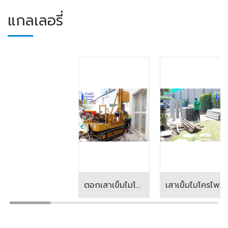
แกลเลอรี่
ตอกเสาเข็มไมโครไพล์ราคาถูก - ช่างนัท
เสาเข็มไมโครไพล์สมุทรปราการ - ช่างนัท