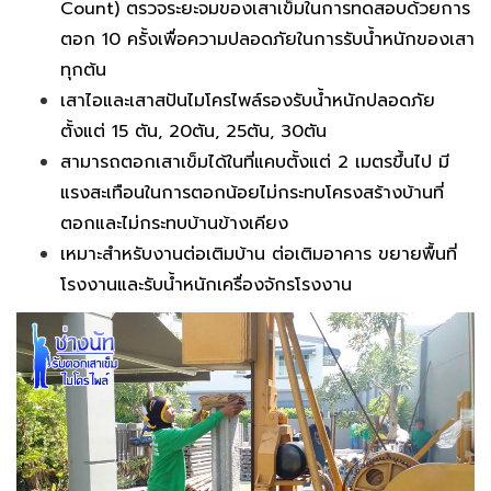
Count) ตรวจระยะจมของเสาเข็มในการทดสอบด้วยการ
ตอก 10 ครั้งเพื่อความปลอดภัยในการรับน้ำหนักของเสา
ทุกต้น
เสาไอและเสาสปันไมโครไพล์รองรับน้ำหนักปลอดภัย
ตั้งแต่ 15 ตัน, 20ตัน, 25ตัน, 30ตัน
สามารถตอกเสาเข็มได้ในที่แคบตั้งแต่ 2 เมตรขึ้นไป มี
แรงสะเทือนในการตอกน้อยไม่กระทบโครงสร้างบ้านที่
ตอกและไม่กระทบบ้านข้างเคียง
เหมาะสำหรับงานต่อเติมบ้าน ต่อเติมอาคาร ขยายพื้นที่
โรงงานและรับน้ำหนักเครื่องจักรโรงงาน