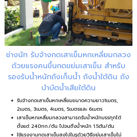
ช่างนัท รับจ้างกดเสาเข็มหกเหลี่ยมกลวง
ด้วยแรงคนขึ้นกดขย่มเสาเข็ม สำหรับ
รองรับน้ำหนักถังเก็บน้ำ ถังน้ำใต้ดิน ถัง
บำบัดน้ำเสียใต้ดิน
รับจ้างกดเสาเข็มหกเหลี่ยมขนาดความยาว1เมตร,
2เมตร, 3เมตร, 4เมตร, 5เมตรและ 6เมตร
เสาเข็มหกเหลี่ยมกลวงสามารถรับน้ำหนักบรรทุกได้
ตั้งแต่ 240กก./ต้น ไปจนถึงน้ำหนัก 1.5ตัน/ต้น
ใช้แรงงานกดเสาเข็มลงไปในรูด้วยวิธีขย่มเสาเข็มไม่