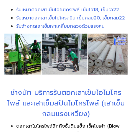
รับเหมาตอกเสาเข็มไอไมโครไพล์ เข็มไอ18, เข็มไอ22
รับเหมาตอกเสาเข็มไมโครสปัน เข็มกลม20, เข็มกลม22
รับจ้างกดเสาเข็มหกเหลี่ยมกลวงด้วยแรงคน
ช่างนัท บริการรับตอกเสาเข็มไอไมโคร
ไพล์ และเสาเข็มสปันไมโครไพล์ (เสาเข็ม
กลมแรงเหวี่ยง)
ตอกเสาไมโครไพล์ลึกถึงชั้นดินแข็ง เช็คโบเค้า (Blow