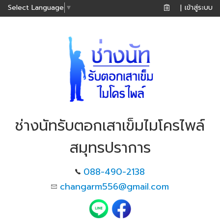
เข้าสู่ระบบ
Select Language
▼
|
ช่างนัทรับตอกเสาเข็มไมโครไพล์
สมุทรปราการ
088-490-2138
changarm556@gmail.com